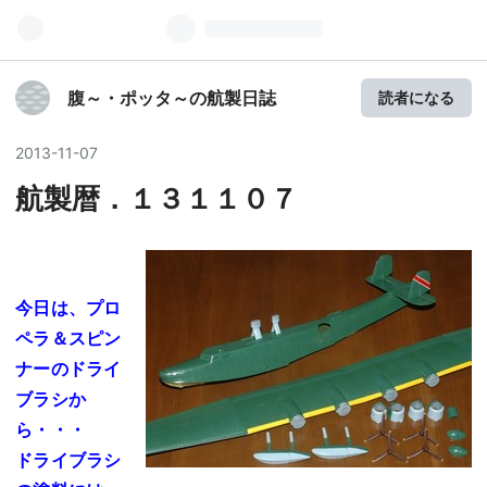
腹～・ポッタ～の航製日誌
読者になる
2013
-
11
-
07
航製暦．１３１１０７
今日は、プロ
ペラ＆スピン
ナーのドライ
ブラシか
ら・・・
ドライブラシ